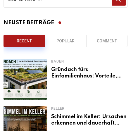
NEUSTE BEITRÄGE
RECENT
POPULAR
COMMENT
BAUEN
Gründach fürs
Einfamilienhaus: Vorteile,
Aufbau, Kosten und
ökologische Wirkung
KELLER
Schimmel im Keller: Ursachen
erkennen und dauerhaft
beseitigen