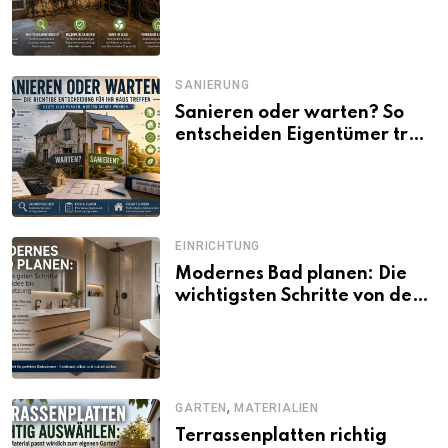
SANIERUNG
Sanieren oder warten? So
entscheiden Eigentümer trotz
unsicherer Kosten, Zinsen
und Förderbedingungen
EINRICHTUNG
Modernes Bad planen: Die
wichtigsten Schritte von der
Idee bis zur Umsetzung
,
GARTEN
MATERIALIEN
Terrassenplatten richtig