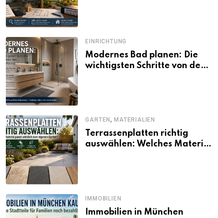
und Förderbedingungen
EINRICHTUNG
Modernes Bad planen: Die
wichtigsten Schritte von der
Idee bis zur Umsetzung
,
GARTEN
MATERIALIEN
Terrassenplatten richtig
auswählen: Welches Material
passt wirklich zum eigenen
Garten?
IMMOBILIEN
Immobilien in München