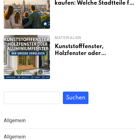
kaufen: Welche Stadtteile für
Familien noch bezahlbar sind
MATERIALIEN
Kunststofffenster,
Holzfenster oder
Aluminiumfenster: Der große
Vergleich
Suchen
Allgemein
Allgemein