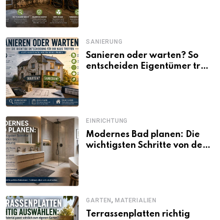
SANIERUNG
Sanieren oder warten? So
entscheiden Eigentümer trotz
unsicherer Kosten, Zinsen
und Förderbedingungen
EINRICHTUNG
Modernes Bad planen: Die
wichtigsten Schritte von der
Idee bis zur Umsetzung
,
GARTEN
MATERIALIEN
Terrassenplatten richtig