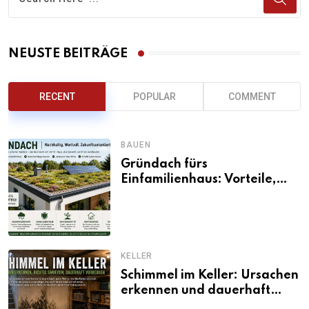
NEUSTE BEITRÄGE
RECENT
POPULAR
COMMENT
BAUEN
Gründach fürs
Einfamilienhaus: Vorteile,
Aufbau, Kosten und
ökologische Wirkung
KELLER
Schimmel im Keller: Ursachen
erkennen und dauerhaft
beseitigen