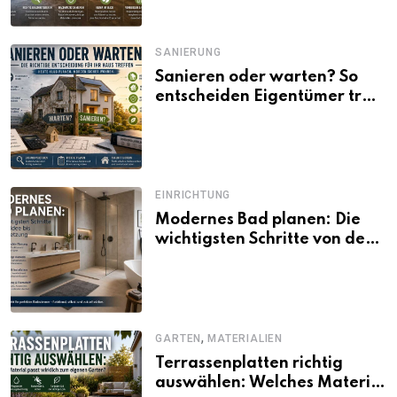
SANIERUNG
Sanieren oder warten? So
entscheiden Eigentümer trotz
unsicherer Kosten, Zinsen
und Förderbedingungen
EINRICHTUNG
Modernes Bad planen: Die
wichtigsten Schritte von der
Idee bis zur Umsetzung
,
GARTEN
MATERIALIEN
Terrassenplatten richtig
auswählen: Welches Material