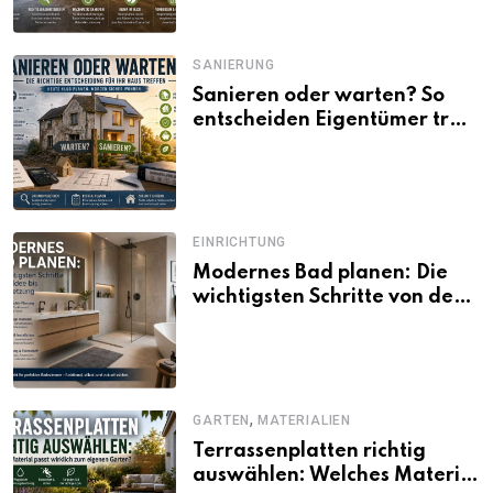
SANIERUNG
Sanieren oder warten? So
entscheiden Eigentümer trotz
unsicherer Kosten, Zinsen
und Förderbedingungen
EINRICHTUNG
Modernes Bad planen: Die
wichtigsten Schritte von der
Idee bis zur Umsetzung
,
GARTEN
MATERIALIEN
Terrassenplatten richtig
auswählen: Welches Material