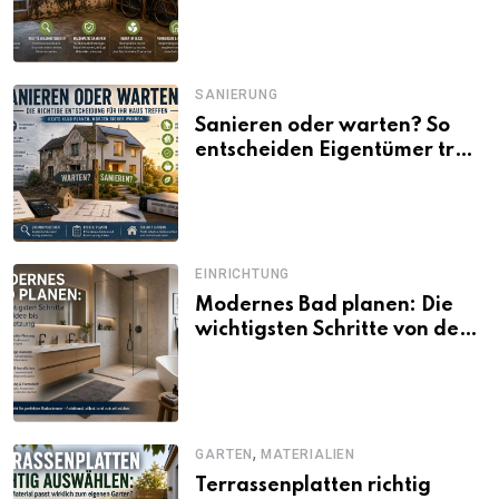
SANIERUNG
Sanieren oder warten? So
entscheiden Eigentümer trotz
unsicherer Kosten, Zinsen
und Förderbedingungen
EINRICHTUNG
Modernes Bad planen: Die
wichtigsten Schritte von der
Idee bis zur Umsetzung
,
GARTEN
MATERIALIEN
Terrassenplatten richtig