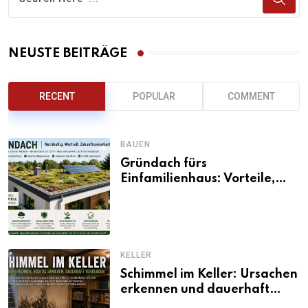
NEUSTE BEITRÄGE
RECENT
POPULAR
COMMENT
BAUEN
Gründach fürs
Einfamilienhaus: Vorteile,
Aufbau, Kosten und
ökologische Wirkung
KELLER
Schimmel im Keller: Ursachen
erkennen und dauerhaft
beseitigen