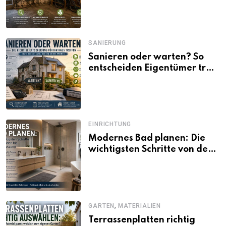
SANIERUNG
Sanieren oder warten? So
entscheiden Eigentümer trotz
unsicherer Kosten, Zinsen
und Förderbedingungen
EINRICHTUNG
Modernes Bad planen: Die
wichtigsten Schritte von der
Idee bis zur Umsetzung
,
GARTEN
MATERIALIEN
Terrassenplatten richtig