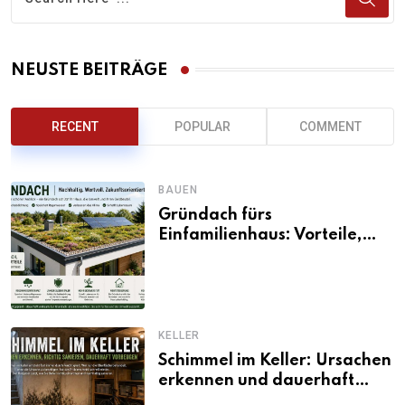
NEUSTE BEITRÄGE
RECENT
POPULAR
COMMENT
BAUEN
Gründach fürs
Einfamilienhaus: Vorteile,
Aufbau, Kosten und
ökologische Wirkung
KELLER
Schimmel im Keller: Ursachen
erkennen und dauerhaft
beseitigen