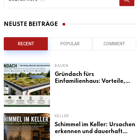
NEUSTE BEITRÄGE
RECENT
POPULAR
COMMENT
BAUEN
Gründach fürs
Einfamilienhaus: Vorteile,
Aufbau, Kosten und
ökologische Wirkung
KELLER
Schimmel im Keller: Ursachen
erkennen und dauerhaft
beseitigen