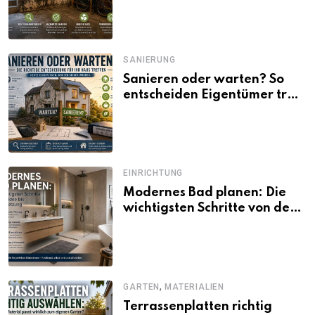
SANIERUNG
Sanieren oder warten? So
entscheiden Eigentümer trotz
unsicherer Kosten, Zinsen
und Förderbedingungen
EINRICHTUNG
Modernes Bad planen: Die
wichtigsten Schritte von der
Idee bis zur Umsetzung
,
GARTEN
MATERIALIEN
Terrassenplatten richtig