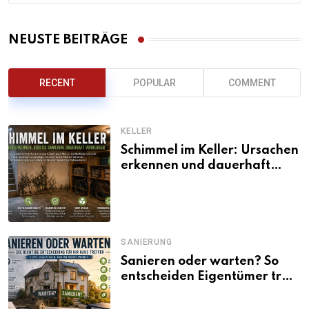
NEUSTE BEITRÄGE
RECENT
POPULAR
COMMENT
KELLER
Schimmel im Keller: Ursachen
erkennen und dauerhaft
beseitigen
SANIERUNG
Sanieren oder warten? So
entscheiden Eigentümer trotz
unsicherer Kosten, Zinsen
und Förderbedingungen