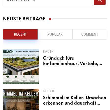
NEUSTE BEITRÄGE
RECENT
POPULAR
COMMENT
BAUEN
Gründach fürs
Einfamilienhaus: Vorteile,
Aufbau, Kosten und
ökologische Wirkung
KELLER
Schimmel im Keller: Ursachen
erkennen und dauerhaft
beseitigen