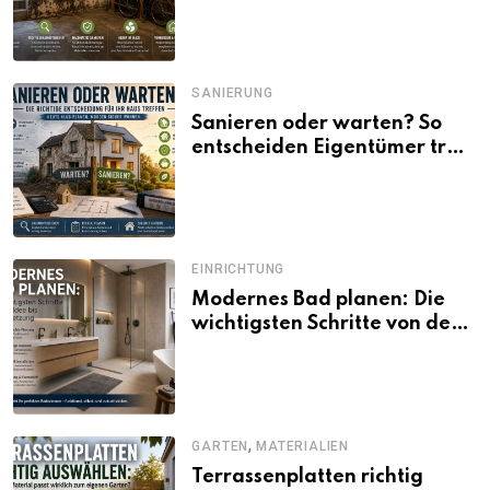
SANIERUNG
Sanieren oder warten? So
entscheiden Eigentümer trotz
unsicherer Kosten, Zinsen
und Förderbedingungen
EINRICHTUNG
Modernes Bad planen: Die
wichtigsten Schritte von der
Idee bis zur Umsetzung
,
GARTEN
MATERIALIEN
Terrassenplatten richtig