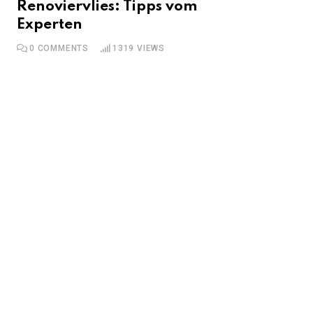
Renoviervlies: Tipps vom
Experten
0
COMMENTS
1319
VIEWS