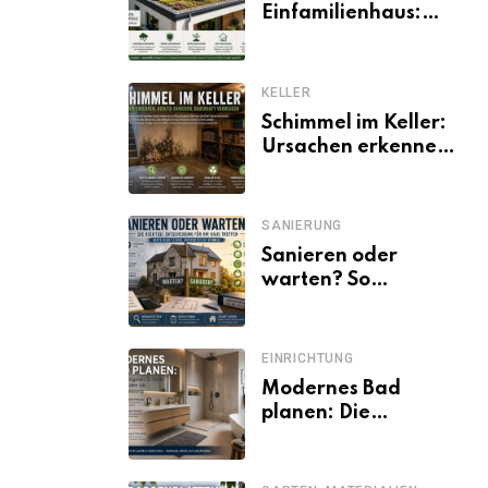
Einfamilienhaus:
Vorteile, Aufbau,
Kosten und
ökologische Wirkung
KELLER
Schimmel im Keller:
Ursachen erkennen
und dauerhaft
beseitigen
SANIERUNG
Sanieren oder
warten? So
entscheiden
Eigentümer trotz
unsicherer Kosten,
EINRICHTUNG
Zinsen und
Modernes Bad
Förderbedingungen
planen: Die
wichtigsten Schritte
von der Idee bis zur
Umsetzung