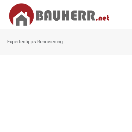
Skip
to
content
Expertentipps Renovierung