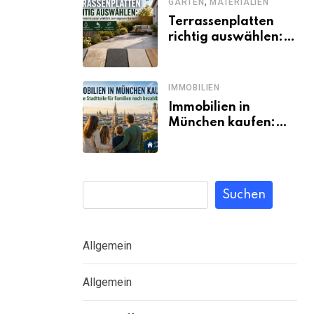
,
GARTEN
MATERIALIEN
Terrassenplatten
richtig auswählen:
Welches Material
passt wirklich zum
eigenen Garten?
IMMOBILIEN
Immobilien in
München kaufen:
Welche Stadtteile
für Familien noch
bezahlbar sind
Suchen
Allgemein
Allgemein