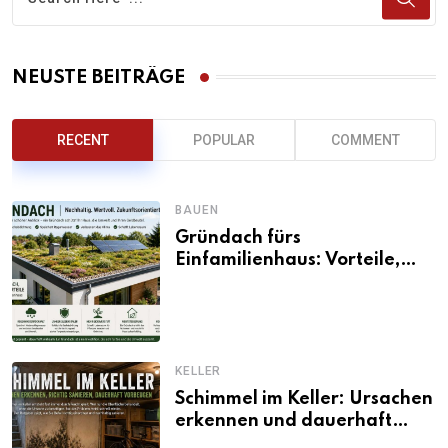
NEUSTE BEITRÄGE
RECENT
POPULAR
COMMENT
BAUEN
Gründach fürs
Einfamilienhaus: Vorteile,
Aufbau, Kosten und
ökologische Wirkung
KELLER
Schimmel im Keller: Ursachen
erkennen und dauerhaft
beseitigen