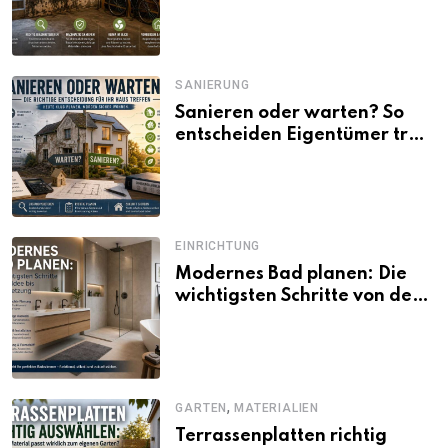
SANIERUNG
Sanieren oder warten? So
entscheiden Eigentümer trotz
unsicherer Kosten, Zinsen
und Förderbedingungen
EINRICHTUNG
Modernes Bad planen: Die
wichtigsten Schritte von der
Idee bis zur Umsetzung
,
GARTEN
MATERIALIEN
Terrassenplatten richtig