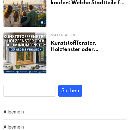
kaufen: Welche Stadtteile für
Familien noch bezahlbar sind
MATERIALIEN
Kunststofffenster,
Holzfenster oder
Aluminiumfenster: Der große
Vergleich
Suchen
Allgemein
Allgemein