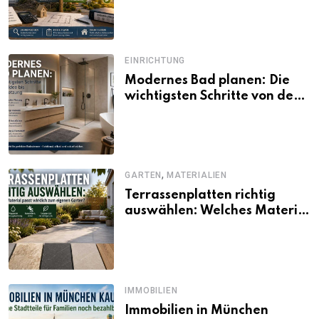
und Förderbedingungen
EINRICHTUNG
Modernes Bad planen: Die
wichtigsten Schritte von der
Idee bis zur Umsetzung
,
GARTEN
MATERIALIEN
Terrassenplatten richtig
auswählen: Welches Material
passt wirklich zum eigenen
Garten?
IMMOBILIEN
Immobilien in München