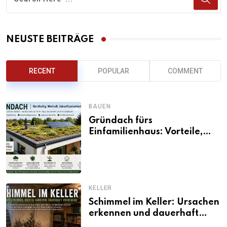
NEUSTE BEITRÄGE
RECENT
POPULAR
COMMENT
BAUEN
Gründach fürs
Einfamilienhaus: Vorteile,
Aufbau, Kosten und
ökologische Wirkung
KELLER
Schimmel im Keller: Ursachen
erkennen und dauerhaft
beseitigen