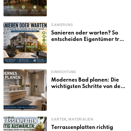
SANIERUNG
Sanieren oder warten? So
entscheiden Eigentümer trotz
unsicherer Kosten, Zinsen
und Förderbedingungen
EINRICHTUNG
Modernes Bad planen: Die
wichtigsten Schritte von der
Idee bis zur Umsetzung
,
GARTEN
MATERIALIEN
Terrassenplatten richtig