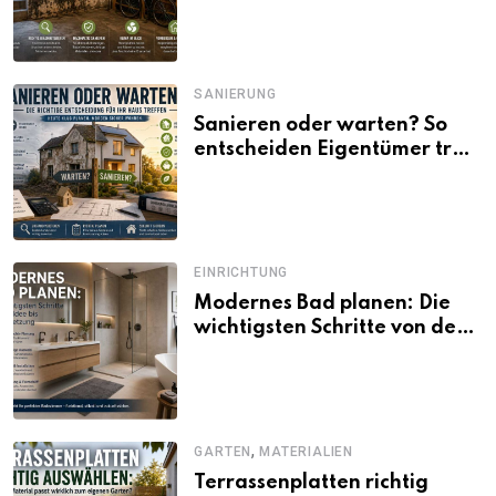
SANIERUNG
Sanieren oder warten? So
entscheiden Eigentümer trotz
unsicherer Kosten, Zinsen
und Förderbedingungen
EINRICHTUNG
Modernes Bad planen: Die
wichtigsten Schritte von der
Idee bis zur Umsetzung
,
GARTEN
MATERIALIEN
Terrassenplatten richtig