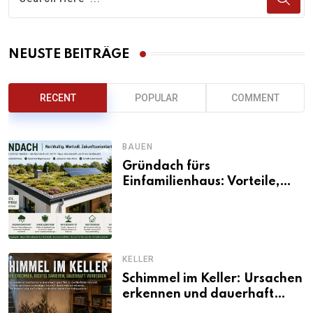
NEUSTE BEITRÄGE
RECENT
POPULAR
COMMENT
BAUEN
Gründach fürs
Einfamilienhaus: Vorteile,
Aufbau, Kosten und
ökologische Wirkung
KELLER
Schimmel im Keller: Ursachen
erkennen und dauerhaft
beseitigen