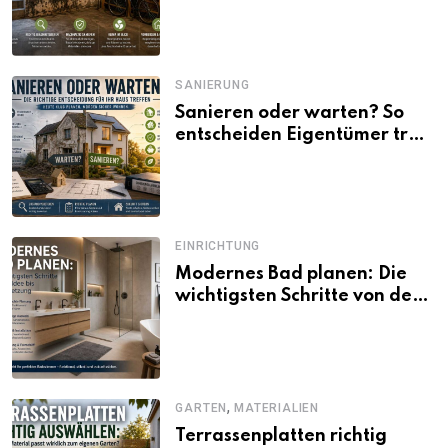
SANIERUNG
Sanieren oder warten? So
entscheiden Eigentümer trotz
unsicherer Kosten, Zinsen
und Förderbedingungen
EINRICHTUNG
Modernes Bad planen: Die
wichtigsten Schritte von der
Idee bis zur Umsetzung
,
GARTEN
MATERIALIEN
Terrassenplatten richtig