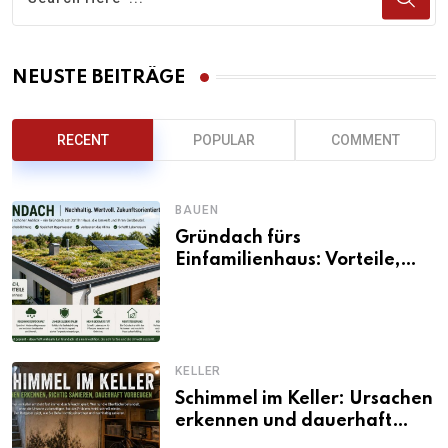
NEUSTE BEITRÄGE
RECENT
POPULAR
COMMENT
BAUEN
Gründach fürs
Einfamilienhaus: Vorteile,
Aufbau, Kosten und
ökologische Wirkung
KELLER
Schimmel im Keller: Ursachen
erkennen und dauerhaft
beseitigen