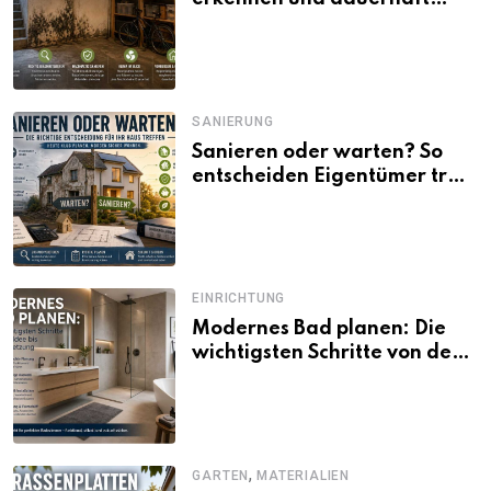
beseitigen
SANIERUNG
Sanieren oder warten? So
entscheiden Eigentümer trotz
unsicherer Kosten, Zinsen
und Förderbedingungen
EINRICHTUNG
Modernes Bad planen: Die
wichtigsten Schritte von der
Idee bis zur Umsetzung
,
GARTEN
MATERIALIEN