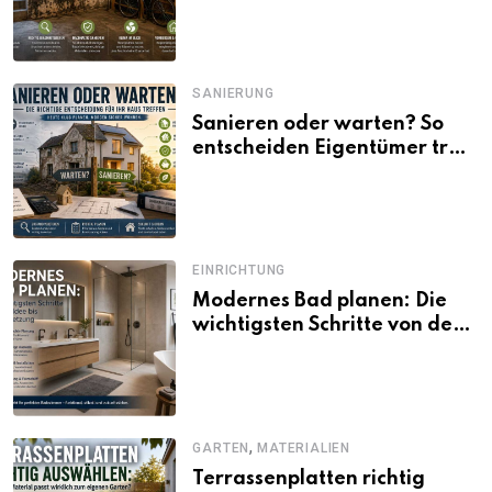
SANIERUNG
Sanieren oder warten? So
entscheiden Eigentümer trotz
unsicherer Kosten, Zinsen
und Förderbedingungen
EINRICHTUNG
Modernes Bad planen: Die
wichtigsten Schritte von der
Idee bis zur Umsetzung
,
GARTEN
MATERIALIEN
Terrassenplatten richtig