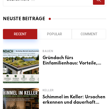
NEUSTE BEITRÄGE
RECENT
POPULAR
COMMENT
BAUEN
Gründach fürs
Einfamilienhaus: Vorteile,
Aufbau, Kosten und
ökologische Wirkung
KELLER
Schimmel im Keller: Ursachen
erkennen und dauerhaft
beseitigen