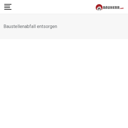
Skip
to
content
Baustellenabfall entsorgen