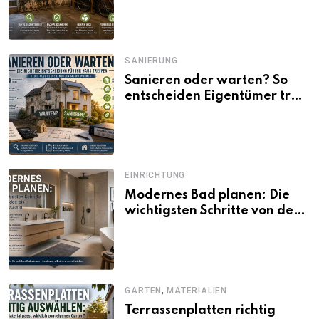
SANIERUNG
Sanieren oder warten? So
entscheiden Eigentümer trotz
unsicherer Kosten, Zinsen
und Förderbedingungen
EINRICHTUNG
Modernes Bad planen: Die
wichtigsten Schritte von der
Idee bis zur Umsetzung
,
GARTEN
MATERIALIEN
Terrassenplatten richtig