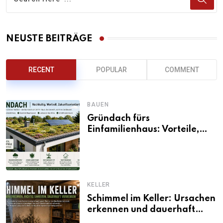
NEUSTE BEITRÄGE
RECENT
POPULAR
COMMENT
BAUEN
Gründach fürs
Einfamilienhaus: Vorteile,
Aufbau, Kosten und
ökologische Wirkung
KELLER
Schimmel im Keller: Ursachen
erkennen und dauerhaft
beseitigen