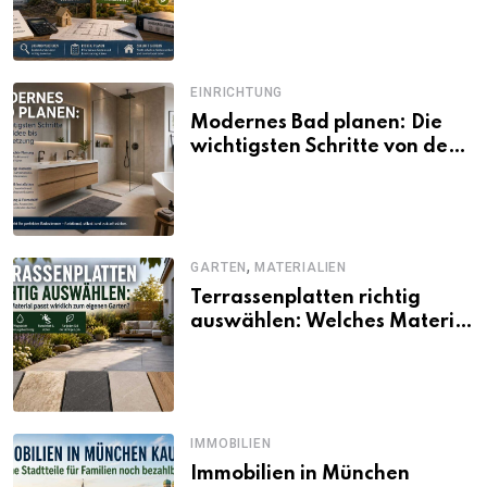
und Förderbedingungen
EINRICHTUNG
Modernes Bad planen: Die
wichtigsten Schritte von der
Idee bis zur Umsetzung
,
GARTEN
MATERIALIEN
Terrassenplatten richtig
auswählen: Welches Material
passt wirklich zum eigenen
Garten?
IMMOBILIEN
Immobilien in München