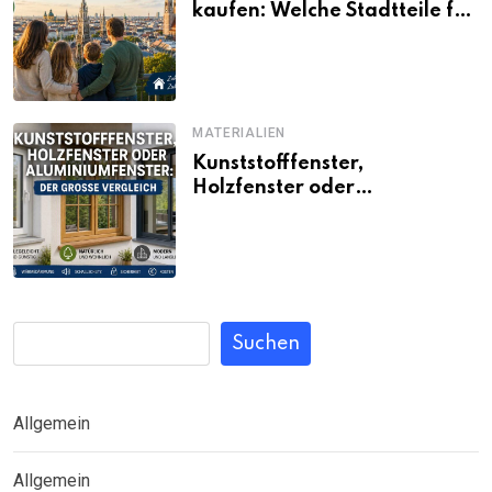
kaufen: Welche Stadtteile für
Familien noch bezahlbar sind
MATERIALIEN
Kunststofffenster,
Holzfenster oder
Aluminiumfenster: Der große
Vergleich
Suchen
Allgemein
Allgemein