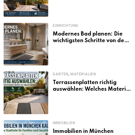
und Förderbedingungen
EINRICHTUNG
Modernes Bad planen: Die
wichtigsten Schritte von der
Idee bis zur Umsetzung
,
GARTEN
MATERIALIEN
Terrassenplatten richtig
auswählen: Welches Material
passt wirklich zum eigenen
Garten?
IMMOBILIEN
Immobilien in München