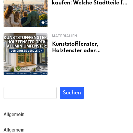
kaufen: Welche Stadtteile für
Familien noch bezahlbar sind
MATERIALIEN
Kunststofffenster,
Holzfenster oder
Aluminiumfenster: Der große
Vergleich
Suchen
Allgemein
Allgemein