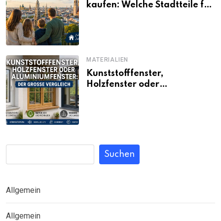
kaufen: Welche Stadtteile für
Familien noch bezahlbar sind
MATERIALIEN
Kunststofffenster,
Holzfenster oder
Aluminiumfenster: Der große
Vergleich
Suchen
Allgemein
Allgemein