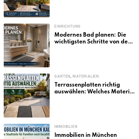
und Förderbedingungen
EINRICHTUNG
Modernes Bad planen: Die
wichtigsten Schritte von der
Idee bis zur Umsetzung
,
GARTEN
MATERIALIEN
Terrassenplatten richtig
auswählen: Welches Material
passt wirklich zum eigenen
Garten?
IMMOBILIEN
Immobilien in München