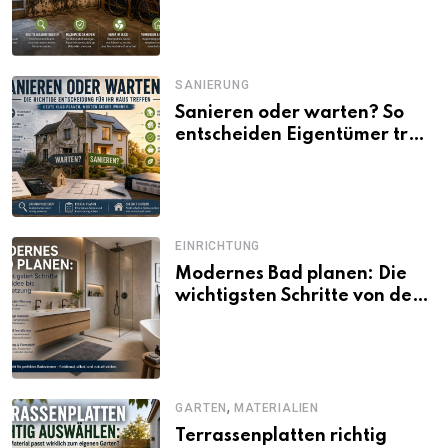
SANIERUNG
Sanieren oder warten? So
entscheiden Eigentümer trotz
unsicherer Kosten, Zinsen
und Förderbedingungen
EINRICHTUNG
Modernes Bad planen: Die
wichtigsten Schritte von der
Idee bis zur Umsetzung
,
GARTEN
MATERIALIEN
Terrassenplatten richtig