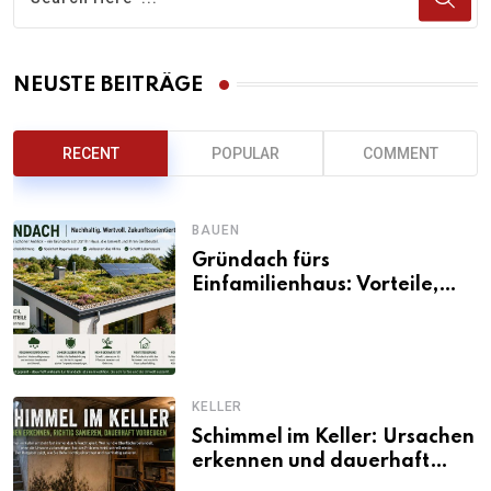
NEUSTE BEITRÄGE
RECENT
POPULAR
COMMENT
BAUEN
Gründach fürs
Einfamilienhaus: Vorteile,
Aufbau, Kosten und
ökologische Wirkung
KELLER
Schimmel im Keller: Ursachen
erkennen und dauerhaft
beseitigen