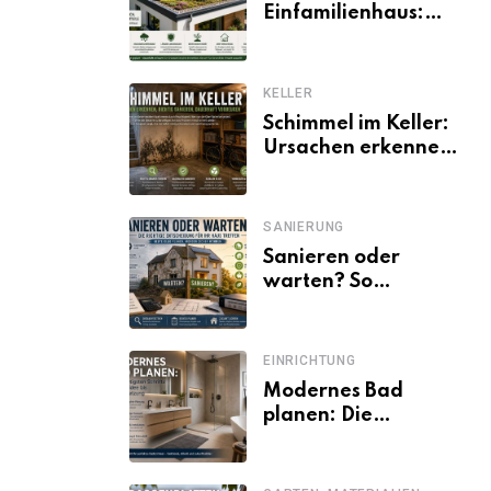
Einfamilienhaus:
Vorteile, Aufbau,
Kosten und
ökologische Wirkung
KELLER
Schimmel im Keller:
Ursachen erkennen
und dauerhaft
beseitigen
SANIERUNG
Sanieren oder
warten? So
entscheiden
Eigentümer trotz
unsicherer Kosten,
EINRICHTUNG
Zinsen und
Modernes Bad
Förderbedingungen
planen: Die
wichtigsten Schritte
von der Idee bis zur
Umsetzung