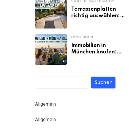
,
GARTEN
MATERIALIEN
Terrassenplatten
richtig auswählen:
Welches Material
passt wirklich zum
eigenen Garten?
IMMOBILIEN
Immobilien in
München kaufen:
Welche Stadtteile
für Familien noch
bezahlbar sind
Suchen
Allgemein
Allgemein