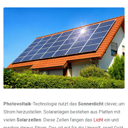
via
Email
Photovoltaik
-Technologie nutzt das
Sonnenlicht
clever, um
Strom herzustellen. Solaranlagen bestehen aus Platten mit
vielen
Solarzellen
. Diese Zellen fangen das
Licht
ein und
machen daraus Strom. Das ist gut für die Umwelt, spart Geld