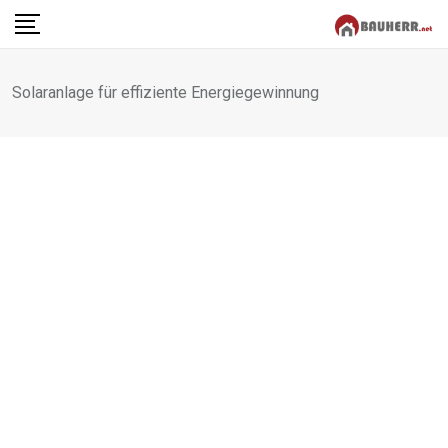
Skip
to
content
Solaranlage für effiziente Energiegewinnung