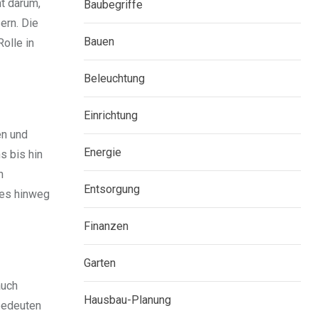
ht darum,
Baubegriffe
ern. Die
Bauen
olle in
Beleuchtung
Einrichtung
en und
Energie
s bis hin
n
Entsorgung
des hinweg
Finanzen
Garten
auch
Hausbau-Planung
 bedeuten