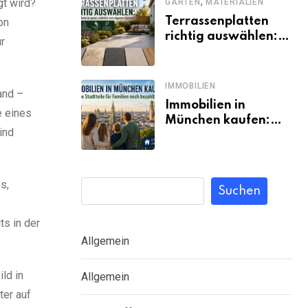
,
t wird?
GARTEN
MATERIALIEN
Terrassenplatten
on
richtig auswählen:
r
Welches Material
passt wirklich zum
eigenen Garten?
IMMOBILIEN
and –
Immobilien in
e eines
München kaufen:
ind
Welche Stadtteile
für Familien noch
bezahlbar sind
s,
Suchen
ts in der
Allgemein
ld in
Allgemein
ter auf