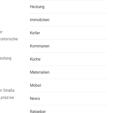
Heizung
Immobilien
er
Keller
historische
Kommunen
deutung
Küche
Materialien
Möbel
er Straße
 präzise
News
Ratgeber