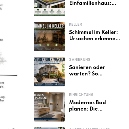
Einfamilienhaus:
Vorteile, Aufbau,
Kosten und
ökologische Wirkung
KELLER
Schimmel im Keller:
Ursachen erkennen
und dauerhaft
beseitigen
SANIERUNG
Sanieren oder
warten? So
entscheiden
Eigentümer trotz
unsicherer Kosten,
EINRICHTUNG
Zinsen und
Modernes Bad
Förderbedingungen
planen: Die
wichtigsten Schritte
von der Idee bis zur
Umsetzung