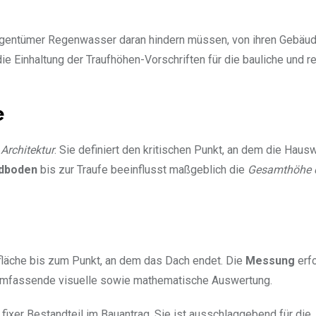
igentümer Regenwasser daran hindern müssen, von ihren Gebäud
ie Einhaltung der Traufhöhen-Vorschriften für die bauliche und re
e
Architektur
. Sie definiert den kritischen Punkt, an dem die Haus
dboden
bis zur Traufe beeinflusst maßgeblich die
Gesamthöhe 
fläche bis zum Punkt, an dem das Dach endet. Die
Messung
erfo
 umfassende visuelle sowie mathematische Auswertung.
 fixer Bestandteil im Bauantrag. Sie ist ausschlaggebend für die