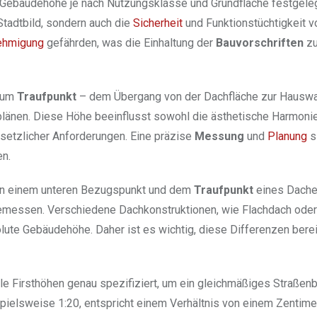
 Gebäudehöhe je nach Nutzungsklasse und Grundfläche festgeleg
 Stadtbild, sondern auch die
Sicherheit
und Funktionstüchtigkeit v
ehmigung
gefährden, was die Einhaltung der
Bauvorschriften
zu
 zum
Traufpunkt
– dem Übergang von der Dachfläche zur Hausw
auplänen. Diese Höhe beeinflusst sowohl die ästhetische Harmoni
esetzlicher Anforderungen. Eine präzise
Messung
und
Planung
s
en.
n einem unteren Bezugspunkt und dem
Traufpunkt
eines Dache
gemessen. Verschiedene Dachkonstruktionen, wie Flachdach oder
ute Gebäudehöhe. Daher ist es wichtig, diese Differenzen berei
e Firsthöhen genau spezifiziert, um ein gleichmäßiges Straßenbi
pielsweise 1:20, entspricht einem Verhältnis von einem Zentime