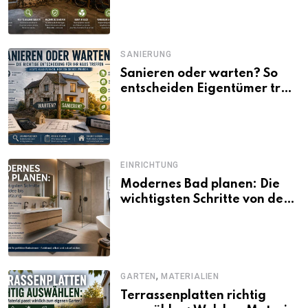
SANIERUNG
Sanieren oder warten? So
entscheiden Eigentümer trotz
unsicherer Kosten, Zinsen
und Förderbedingungen
EINRICHTUNG
Modernes Bad planen: Die
wichtigsten Schritte von der
Idee bis zur Umsetzung
,
GARTEN
MATERIALIEN
Terrassenplatten richtig