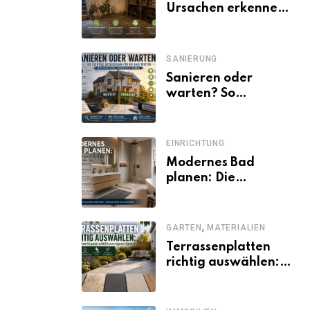
Ursachen erkennen
und dauerhaft
beseitigen
SANIERUNG
Sanieren oder
warten? So
entscheiden
Eigentümer trotz
unsicherer Kosten,
EINRICHTUNG
Zinsen und
Modernes Bad
Förderbedingungen
planen: Die
wichtigsten Schritte
von der Idee bis zur
Umsetzung
,
GARTEN
MATERIALIEN
Terrassenplatten
richtig auswählen:
Welches Material
passt wirklich zum
eigenen Garten?