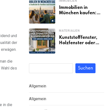
IMMOBILIEN
Immobilien in
München kaufen:
Welche Stadtteile
für Familien noch
bezahlbar sind
MATERIALIEN
eidend und
Kunststofffenster,
alität der
Holzfenster oder
Aluminiumfenster:
u erwägen.
Der große Vergleich
man die
e Wahl des
Suchen
Allgemein
Allgemein
e in die