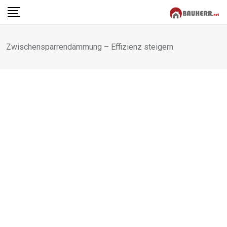
Skip
to
content
Zwischensparrendämmung – Effizienz steigern