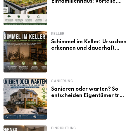
Einfamilienhaus: Vorteile,
Aufbau, Kosten und
ökologische Wirkung
KELLER
Schimmel im Keller: Ursachen
erkennen und dauerhaft
beseitigen
SANIERUNG
Sanieren oder warten? So
entscheiden Eigentümer trotz
unsicherer Kosten, Zinsen
und Förderbedingungen
EINRICHTUNG