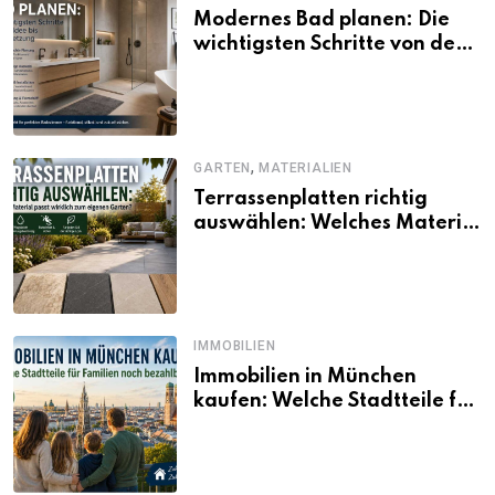
Modernes Bad planen: Die
wichtigsten Schritte von der
Idee bis zur Umsetzung
,
GARTEN
MATERIALIEN
Terrassenplatten richtig
auswählen: Welches Material
passt wirklich zum eigenen
Garten?
IMMOBILIEN
Immobilien in München
kaufen: Welche Stadtteile für
Familien noch bezahlbar sind