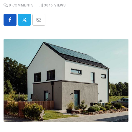
0
COMMENTS
3046
VIEWS
Share
via
Email